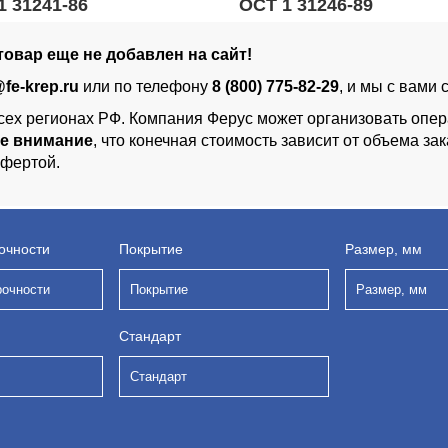
1 31241-86
ОСТ 1 31246-89
овар еще не добавлен на сайт!
fe-krep.ru
или по телефону
8 (800) 775-82-29
, и мы с вами
сех регионах РФ. Компания Ферус может организовать опер
е внимание
, что конечная стоимость зависит от объема з
офертой.
очности
Покрытие
Размер, мм
рочности
Покрытие
Размер, мм
Стандарт
Стандарт