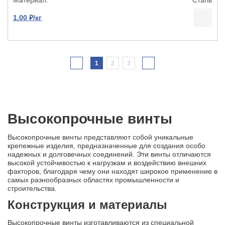
1.00 ₽/кг
1
2
3
Высокопрочные винты
Высокопрочные винты представляют собой уникальные
крепежные изделия, предназначенные для создания особо
надежных и долговечных соединений. Эти винты отличаются
высокой устойчивостью к нагрузкам и воздействию внешних
факторов, благодаря чему они находят широкое применение в
самых разнообразных областях промышленности и
строительства.
Конструкция и материалы
Высокопрочные винты изготавливаются из специальной