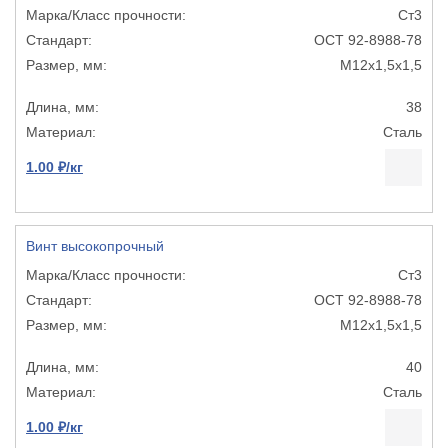
Ст3
ОСТ 92-8988-78
М12х1,5х1,5
38
Сталь
1.00 ₽/кг
Винт высокопрочный
Ст3
ОСТ 92-8988-78
М12х1,5х1,5
40
Сталь
1.00 ₽/кг