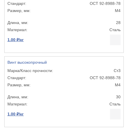
ОСТ 92-8988-78
М4
28
Сталь
1.00 ₽/кг
Винт высокопрочный
Ст3
ОСТ 92-8988-78
М4
30
Сталь
1.00 ₽/кг