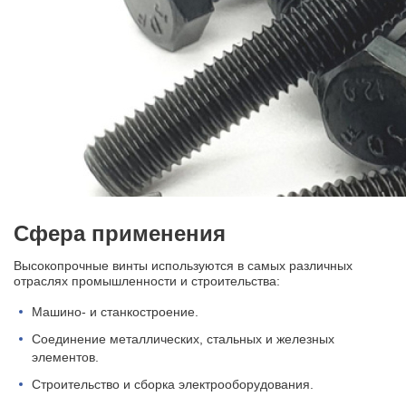
Сфера применения
Высокопрочные винты используются в самых различных
отраслях промышленности и строительства:
Машино- и станкостроение.
Соединение металлических, стальных и железных
элементов.
Строительство и сборка электрооборудования.