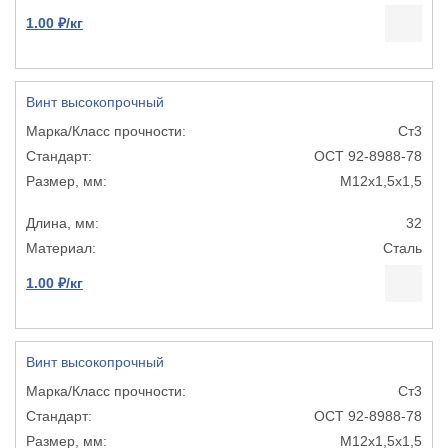
1.00 ₽/кг
Винт высокопрочный
Ст3
ОСТ 92-8988-78
М12х1,5х1,5
32
Сталь
1.00 ₽/кг
Винт высокопрочный
Ст3
ОСТ 92-8988-78
М12х1,5х1,5