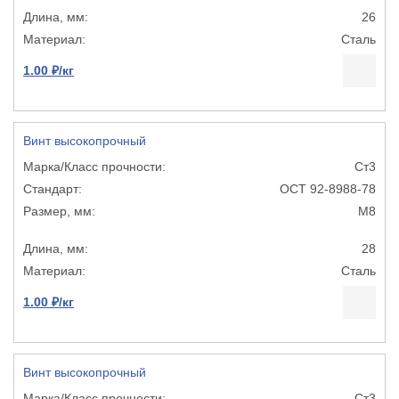
26
Сталь
1.00 ₽/кг
Винт высокопрочный
Ст3
ОСТ 92-8988-78
М8
28
Сталь
1.00 ₽/кг
Винт высокопрочный
Ст3