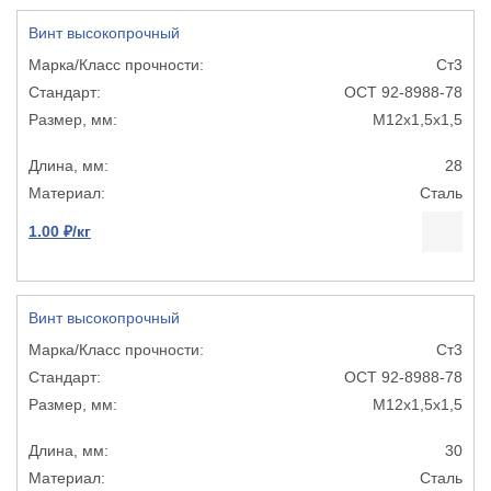
Винт высокопрочный
Ст3
ОСТ 92-8988-78
М12х1,5х1,5
28
Сталь
1.00 ₽/кг
Винт высокопрочный
Ст3
ОСТ 92-8988-78
М12х1,5х1,5
30
Сталь