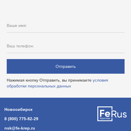
Ваше имя:
Ваш телефон:
Отправить
Нажимая кнопку Отправить, вы принимаете
условия
обработки персональных данных
Новосибирск
8 (800) 775-82-29
nsk@fe-krep.ru