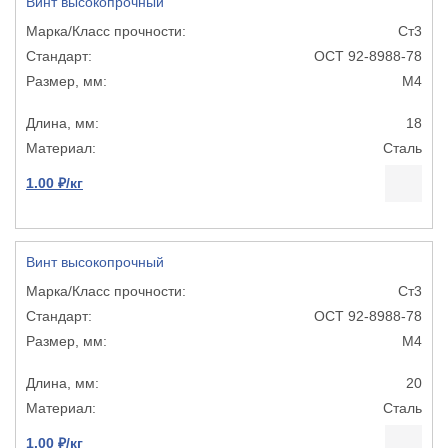
Винт высокопрочный
Ст3
ОСТ 92-8988-78
М4
18
Сталь
1.00 ₽/кг
Винт высокопрочный
Ст3
ОСТ 92-8988-78
М4
20
Сталь
1.00 ₽/кг