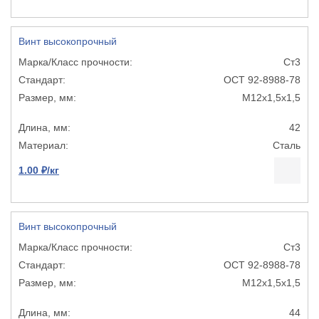
Винт высокопрочный
Ст3
ОСТ 92-8988-78
М12х1,5х1,5
42
Сталь
1.00 ₽/кг
Винт высокопрочный
Ст3
ОСТ 92-8988-78
М12х1,5х1,5
44