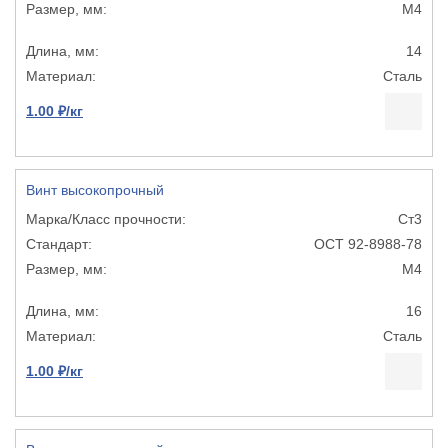
М4
14
Сталь
1.00 ₽/кг
Винт высокопрочный
Ст3
ОСТ 92-8988-78
М4
16
Сталь
1.00 ₽/кг