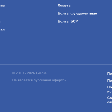
нты
Хомуты
Болты фундаментные
ы
Болты БСР
ьки
© 2019 - 2026 FeRus
По
Не является публичной офертой
По
По
ис
Со
са